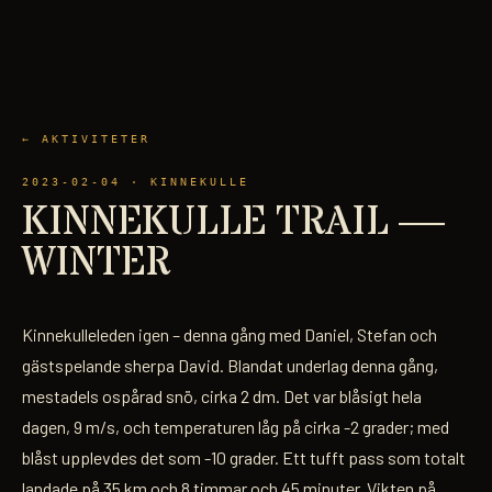
← AKTIVITETER
2023-02-04
· KINNEKULLE
KINNEKULLE TRAIL —
WINTER
Kinnekulleleden igen – denna gång med Daniel, Stefan och
gästspelande sherpa David. Blandat underlag denna gång,
mestadels ospårad snö, cirka 2 dm. Det var blåsigt hela
dagen, 9 m/s, och temperaturen låg på cirka -2 grader; med
blåst upplevdes det som -10 grader. Ett tufft pass som totalt
landade på 35 km och 8 timmar och 45 minuter. Vikten på