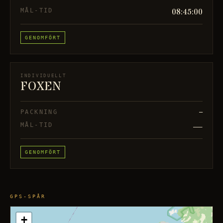
08:45:00
MÅL-TID
GENOMFÖRT
INDIVIDUELLT
FOXEN
PACKNING
—
—
MÅL-TID
GENOMFÖRT
GPS-SPÅR
+