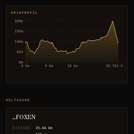
HÖJDPROFIL
260m
195m
130m
65m
0m
0 km
9 km
18 km
35.353 km
DELTAGARE
FOXEN
DISTANS
35.44
km