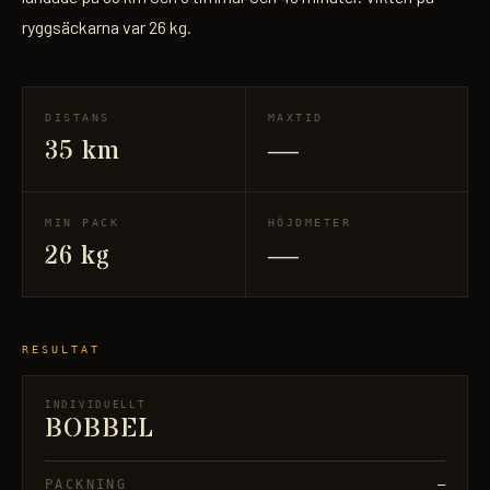
ryggsäckarna var 26 kg.
DISTANS
MAXTID
35 km
—
MIN PACK
HÖJDMETER
26 kg
—
RESULTAT
INDIVIDUELLT
BOBBEL
PACKNING
—